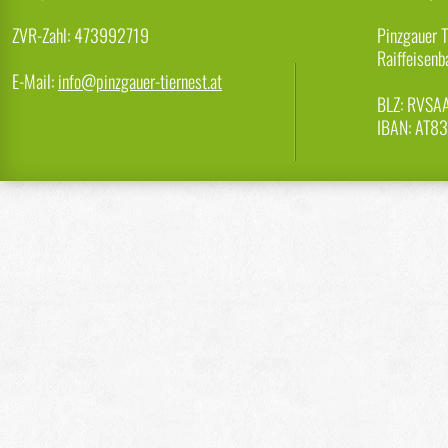
ZVR-Zahl: 473992719
Pinzgauer T
Raiffeisenb
E-Mail:
info@pinzgauer-tiernest.at
BLZ: RVSA
IBAN: AT8